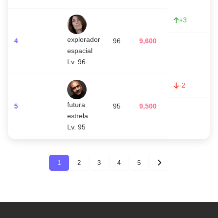
+3
explorador
4
96
9,600
espacial
Lv. 96
-2
futura
5
95
9,500
estrela
Lv. 95
1
2
3
4
5