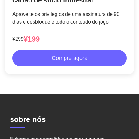
cartão de sócio trimestral
Aproveite os privilégios de uma assinatura de 90
dias e desbloqueie todo o conteúdo do jogo
¥199
¥299
Compre agora
sobre nós